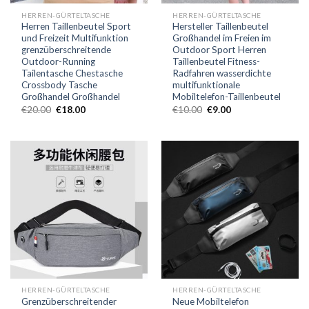
HERREN-GÜRTELTASCHE
HERREN-GÜRTELTASCHE
Herren Taillenbeutel Sport
Hersteller Taillenbeutel
und Freizeit Multifunktion
Großhandel im Freien im
grenzüberschreitende
Outdoor Sport Herren
Outdoor-Running
Taillenbeutel Fitness-
Tailentasche Chestasche
Radfahren wasserdichte
Crossbody Tasche
multifunktionale
Großhandel Großhandel
Mobiltelefon-Taillenbeutel
€
20.00
€
18.00
€
10.00
€
9.00
HERREN-GÜRTELTASCHE
HERREN-GÜRTELTASCHE
Grenzüberschreitender
Neue Mobiltelefon