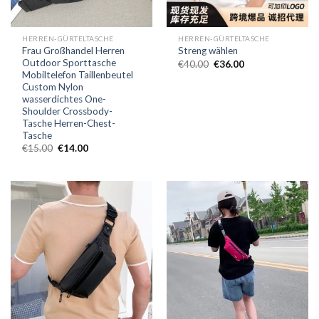
HERREN-GÜRTELTASCHE
HERREN-GÜRTELTASCHE
Frau Großhandel Herren
Streng wählen
Outdoor Sporttasche
€
40.00
€
36.00
Mobiltelefon Taillenbeutel
Custom Nylon
wasserdichtes One-
Shoulder Crossbody-
Tasche Herren-Chest-
Tasche
€
15.00
€
14.00