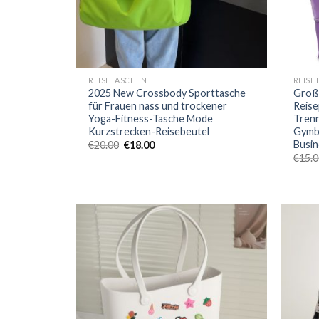
REISETASCHEN
REISE
2025 New Crossbody Sporttasche
Großk
für Frauen nass und trockener
Reise
Yoga-Fitness-Tasche Mode
Trenn
Kurzstrecken-Reisebeutel
Gymba
Busin
€
20.00
€
18.00
€
15.0