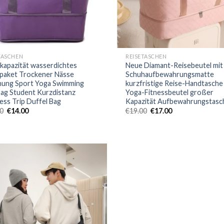
TASCHEN
REISETASCHEN
apazität wasserdichtes
Neue Diamant-Reisebeutel mit
paket Trockener Nässe
Schuhaufbewahrungsmatte
ung Sport Yoga Swimming
kurzfristige Reise-Handtasche
g Student Kurzdistanz
Yoga-Fitnessbeutel großer
ess Trip Duffel Bag
Kapazität Aufbewahrungstasc
0
€
14.00
€
19.00
€
17.00