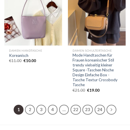
DAMEN HANDTASCHE
DAMEN SCHULTERTASCHE
Mode Handtaschen für
Koreanisch
Frauen koreanischer Stil
€
11.00
€
10.00
trendy vielseitig kleiner
Square -Taschen Nische
Design Einfache Box -
Tasche Textur Crossbody
Tasche
€
21.00
€
19.00
1
2
3
4
…
22
23
24