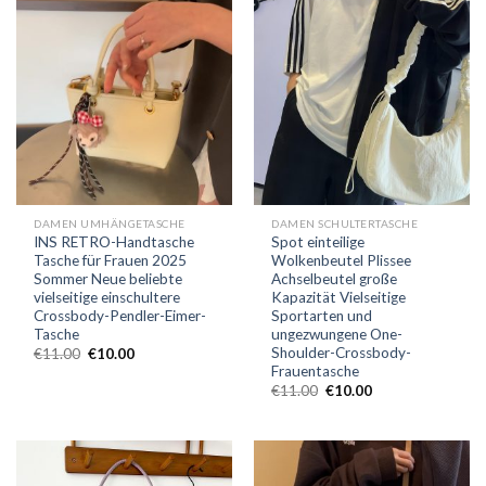
DAMEN UMHÄNGETASCHE
DAMEN SCHULTERTASCHE
INS RETRO-Handtasche
Spot einteilige
Tasche für Frauen 2025
Wolkenbeutel Plissee
Sommer Neue beliebte
Achselbeutel große
vielseitige einschultere
Kapazität Vielseitige
Crossbody-Pendler-Eimer-
Sportarten und
Tasche
ungezwungene One-
Shoulder-Crossbody-
€
11.00
€
10.00
Frauentasche
€
11.00
€
10.00