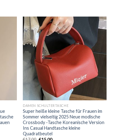
DAMEN SCHULTERTASCHE
eue
Super heiße kleine Tasche für Frauen im
stasche
Sommer vielseitig 2025 Neue modische
rauen
Crossbody -Tasche Koreanische Version
Ins Casual Handtasche kleine
Quadratbeutel
€
17.00
€
15.00