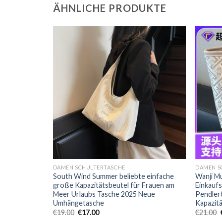
ÄHNLICHE PRODUKTE
DAMEN SCHULTERTASCHE
DAMEN S
gn -Tasche
South Wind Summer beliebte einfache
Wanji M
eutel
große Kapazitätsbeutel für Frauen am
Einkaufs
 Internet
Meer Urlaubs Tasche 2025 Neue
Pendler
adratische
Umhängetasche
Kapazitä
€
19.00
€
17.00
€
21.00