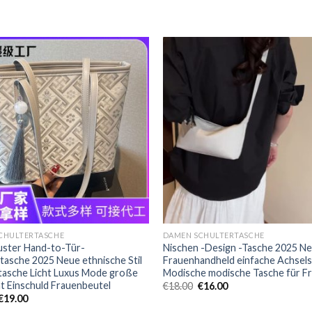
CHULTERTASCHE
DAMEN SCHULTERTASCHE
uster Hand-to-Tür-
Nischen -Design -Tasche 2025 N
tasche 2025 Neue ethnische Stil
Frauenhandheld einfache Achsel
tasche Licht Luxus Mode große
Modische modische Tasche für F
t Einschuld Frauenbeutel
€
18.00
€
16.00
€
19.00