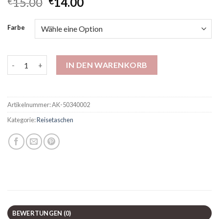
15.00
14.00
€
€
Farbe
Großkapazität wasserdichtes Reisepaket Trockener Nässe Tre
IN DEN WARENKORB
Artikelnummer:
AK-50340002
Kategorie:
Reisetaschen
BEWERTUNGEN (0)