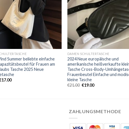
CHULTERTASCHE
DAMEN SCHULTERTASCHE
ind Summer beliebte einfache
2024 Neue europäische und
apazitätsbeutel für Frauen am
amerikanische heißverkaufte klei
laubs Tasche 2025 Neue
Tasche Cross-Body-Umhängetas
etasche
Frauenbeutel Einfache und modi
kleine Tasche
€
17.00
€
21.00
€
19.00
ZAHLUNGSMETHODE