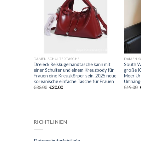
DAMEN SCHULTERTASCHE
DAMEN S
dy
Dreieck Reiskugelhandtasche kann mit
South W
che und
einer Schulter und einem Kreuzbody für
große K
chte Luxus-
Frauen eine Kreuzkörper sein. 2025 neue
Meer Ur
eutel Pendler
koreanische einfache Tasche für Frauen
Umhäng
€
33.00
€
30.00
€
19.00
RICHTLINIEN
Datenschutzrichtlinie