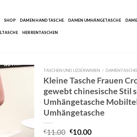
SHOP
DAMEN HANDTASCHE
DAMEN UMHÄNGETASCHE
DAME
LTASCHE
HERRENTASCHEN
TASCHEN UND LEDERWAREN
/
DAMENTASCHE
Kleine Tasche Frauen Cr
gewebt chinesische Stil s
Umhängetasche Mobiltel
Umhängetasche
11.00
10.00
€
€