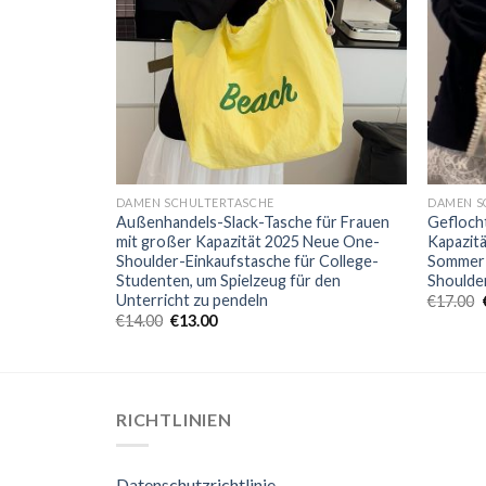
DAMEN SCHULTERTASCHE
DAMEN S
Außenhandels-Slack-Tasche für Frauen
Gefloch
hnische Stil
mit großer Kapazität 2025 Neue One-
Kapazitä
 Mode große
Shoulder-Einkaufstasche für College-
Sommer v
eutel
Studenten, um Spielzeug für den
Shoulde
Unterricht zu pendeln
€
17.00
€
14.00
€
13.00
RICHTLINIEN
Datenschutzrichtlinie