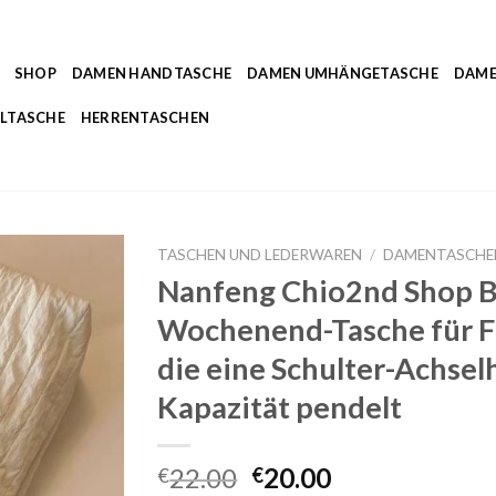
SHOP
DAMEN HANDTASCHE
DAMEN UMHÄNGETASCHE
DAME
LTASCHE
HERRENTASCHEN
TASCHEN UND LEDERWAREN
/
DAMENTASCHE
Nanfeng Chio2nd Shop Be
Wochenend-Tasche für Fr
die eine Schulter-Achse
Kapazität pendelt
22.00
20.00
€
€