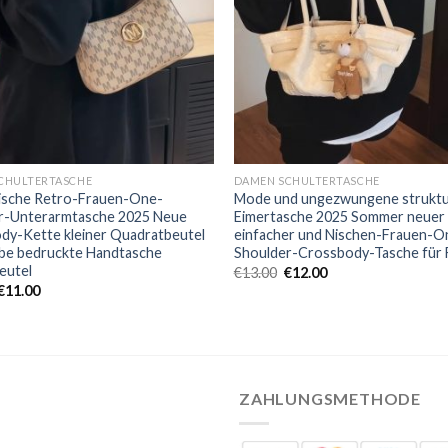
CHULTERTASCHE
DAMEN SCHULTERTASCHE
ische Retro-Frauen-One-
Mode und ungezwungene struktu
r-Unterarmtasche 2025 Neue
Eimertasche 2025 Sommer neuer S
dy-Kette kleiner Quadratbeutel
einfacher und Nischen-Frauen-O
be bedruckte Handtasche
Shoulder-Crossbody-Tasche für 
eutel
€
13.00
€
12.00
€
11.00
ZAHLUNGSMETHODE