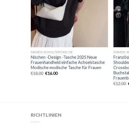
DAMEN SCHULTERTASCHE
DAMEN S
Nischen -Design -Tasche 2025 Neue
Französ
ues Mode
Frauenhandheld einfache Achselstasche
Shoulde
nal
Modische modische Tasche für Frauen
Crossbo
Buchsta
€
18.00
€
16.00
Frauenb
€
12.00
RICHTLINIEN