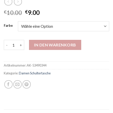
10.00
9.00
€
€
Farbe
Neue Souvenir -Handtasche Einkaufstasche große Kapazität Kor
IN DEN WARENKORB
Artikelnummer:
AK-53490344
Kategorie:
Damen Schultertasche